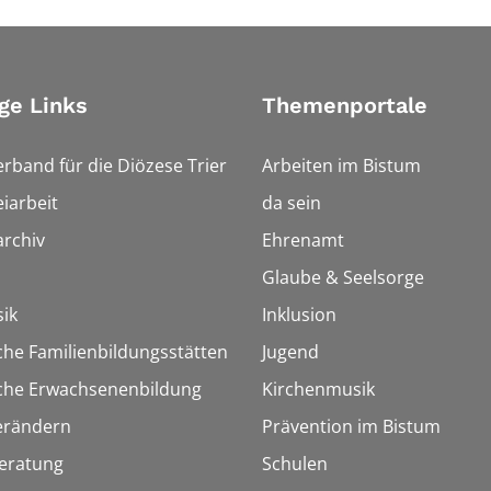
ge Links
Themenportale
erband für die Diözese Trier
Arbeiten im Bistum
iarbeit
da sein
rchiv
Ehrenamt
Glaube & Seelsorge
ik
Inklusion
che Familienbildungsstätten
Jugend
sche Erwachsenenbildung
Kirchenmusik
erändern
Prävention im Bistum
eratung
Schulen