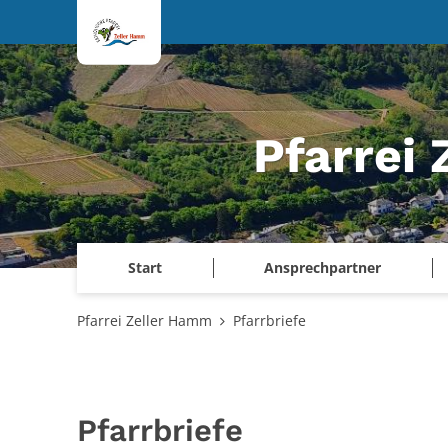
Zum Inhalt springen
Pfarrei
Start
Ansprechpartner
Pfarrei Zeller Hamm
Pfarrbriefe
Pfarrbriefe