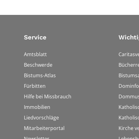
Service
Wichti
Amtsblatt
Caritasv
Beschwerde
Bücherre
Bistums-Atlas
Bistumsa
Fürbitten
Dominfo
Hilfe bei Missbrauch
Dommus
Immobilien
Katholis
Liedvorschläge
Katholi
Mitarbeiterportal
Kirche v
Newsletter
Lebensb