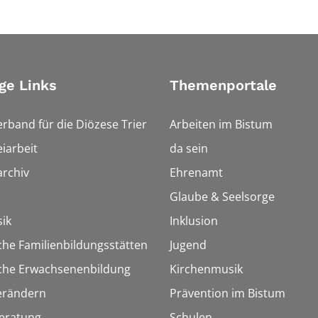
ge Links
Themenportale
erband für die Diözese Trier
Arbeiten im Bistum
iarbeit
da sein
rchiv
Ehrenamt
Glaube & Seelsorge
ik
Inklusion
che Familienbildungsstätten
Jugend
sche Erwachsenenbildung
Kirchenmusik
erändern
Prävention im Bistum
eratung
Schulen